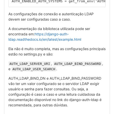
AUTH_ENABLED_AUTH_SYSTEMS = get_from_env('AUTH_ENA
As configurações de conexão e autenticação LDAP
devem ser configuradas caso a caso.
A documentação da biblioteca utilizada pode ser
encontrada em:
https://django-auth-
ldap.readthedocs.io/en/latest/example.html
Ela não é muito completa, mas as configurações principais
estão no settings.py e são:
,
,
AUTH_LDAP_SERVER_URI
AUTH_LDAP_BIND_PASSWORD
e
.
AUTH_LDAP_USER_SEARCH
AUTH_LDAP_BIND_DN e AUTH_LDAP_BIND_PASSWORD
vão ter um valor configurado se o servidor LDAP exigir
usuário e senha para fazer consultas. Ou seja, a
configuração é caso a caso e uma leitura cuidadosa da
documentação disponível no link do django-auth-ldap é
recomendada, para outras dúvidas.