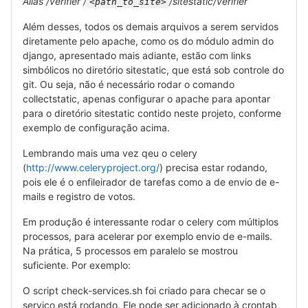
Alias /verifier /
/sitestatic/verifier
<path_to_site>
Além desses, todos os demais arquivos a serem servidos
diretamente pelo apache, como os do módulo admin do
django, apresentado mais adiante, estão com links
simbólicos no diretório sitestatic, que está sob controle do
git. Ou seja, não é necessário rodar o comando
collectstatic, apenas configurar o apache para apontar
para o diretório sitestatic contido neste projeto, conforme
exemplo de configuração acima.
Lembrando mais uma vez qeu o celery
(
http://www.celeryproject.org/
) precisa estar rodando,
pois ele é o enfileirador de tarefas como a de envio de e-
mails e registro de votos.
Em produção é interessante rodar o celery com múltiplos
processos, para acelerar por exemplo envio de e-mails.
Na prática, 5 processos em paralelo se mostrou
suficiente. Por exemplo:
O script check-services.sh foi criado para checar se o
serviço está rodando. Ele pode ser adicionado à crontab,