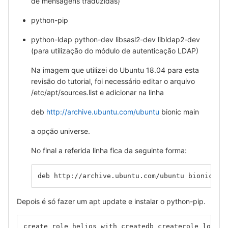
de mensagens traduzidas)
python-pip
python-ldap python-dev libsasl2-dev libldap2-dev
(para utilização do módulo de autenticação LDAP)
Na imagem que utilizei do Ubuntu 18.04 para esta
revisão do tutorial, foi necessário editar o arquivo
/etc/apt/sources.list e adicionar na linha
deb
http://archive.ubuntu.com/ubuntu
bionic main
a opção universe.
No final a referida linha fica da seguinte forma:
deb http://archive.ubuntu.com/ubuntu bionic ma
Depois é só fazer um apt update e instalar o python-pip.
create role helios with createdb createrole login;