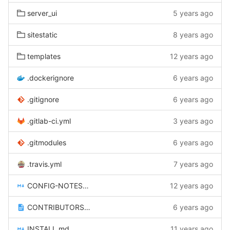
server_ui
5 years ago
sitestatic
8 years ago
templates
12 years ago
.dockerignore
6 years ago
.gitignore
6 years ago
.gitlab-ci.yml
3 years ago
.gitmodules
6 years ago
.travis.yml
7 years ago
CONFIG-NOTES.md
12 years ago
CONTRIBUTORS.txt
6 years ago
INSTALL.md
11 years ago