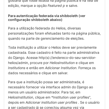
gostaria que fosse listada na página pública e na tela de
edição, marque a opção
Featured p
e salve.
Para autenticação federada via shibboleth (ver
configuração shibboleth abaixo)
Para a utilização federada do Helios, diversas
personalizações foram efetuadas tanto na página pública,
quando na parte de gerenciamento de eleições.
Toda instituição a utilizar o Helios deve ser previamente
cadastrada. Esse cadastro é feito na parte administrativa
do Django. Acesse http(s)://endereco-do-seu-servidor-
helios/admin, procure por
HeliosInstitution
e clique em
Institutions
e então em
Adicionar Institution
. Forneça os
dados necessários e clique em salvar.
Para que a instituição possa ser administrada, é
necessário fornecer via interface admin do Django ao
menos um usuário administrador. Para tal, em
HeliosInstitution
, clique em *Institution user profiles",
depois em
Adicionar institution user profiles
. Se o usuário
a ser cadastrado já se conectou alguma vez via