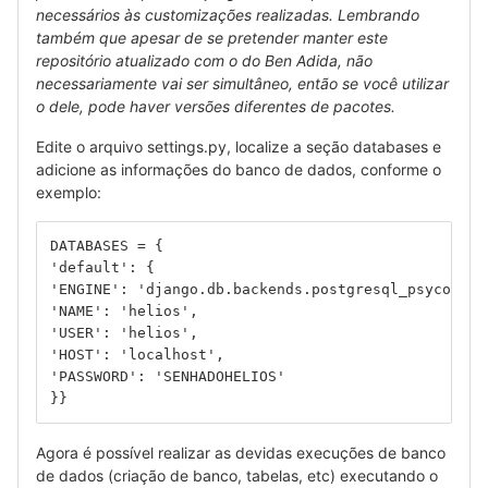
necessários às customizações realizadas. Lembrando
também que apesar de se pretender manter este
repositório atualizado com o do Ben Adida, não
necessariamente vai ser simultâneo, então se você utilizar
o dele, pode haver versões diferentes de pacotes.
Edite o arquivo settings.py, localize a seção databases e
adicione as informações do banco de dados, conforme o
exemplo:
DATABASES = {
'default': {
'ENGINE': 'django.db.backends.postgresql_psycopg2'
'NAME': 'helios',
'USER': 'helios',
'HOST': 'localhost',
'PASSWORD': 'SENHADOHELIOS'
}}
Agora é possível realizar as devidas execuções de banco
de dados (criação de banco, tabelas, etc) executando o