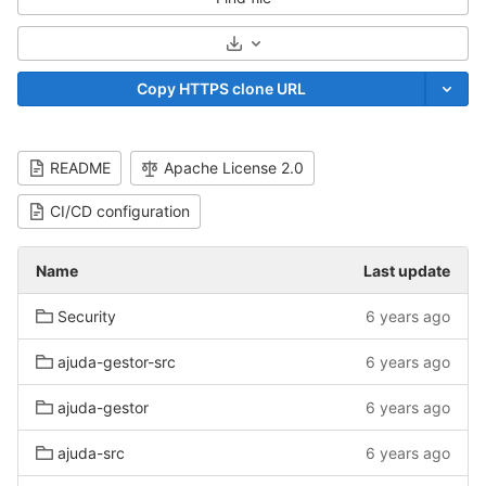
Select Archive Format
Copy HTTPS clone URL
README
Apache License 2.0
CI/CD configuration
Name
Last update
Security
6 years ago
ajuda-gestor-src
6 years ago
ajuda-gestor
6 years ago
ajuda-src
6 years ago