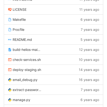
LICENSE
11 years ago
Makefile
6 years ago
Procfile
7 years ago
README.md
5 years ago
build-helios-main-site-js.txt
12 years ago
check-services.sh
10 years ago
deploy-staging.sh
14 years ago
email_debug.py
16 years ago
extract-passwords-for-email.py
7 years ago
manage.py
6 years ago