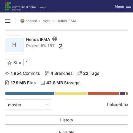
GitLab
Toggle nav
Menu
Skip to content
shared
vote
Helios IFMA
Open sidebar
Helios IFMA
H
Project ID: 157
Star
1
1,954
 Commits
4
 Branches
22
 Tags
17.9 MB
 Files
42.8 MB
 Storage
helios-ifma
master
History
Find file