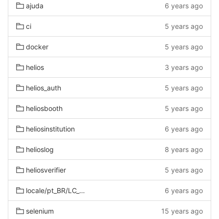
ajuda
6 years ago
ci
5 years ago
docker
5 years ago
helios
3 years ago
helios_auth
5 years ago
heliosbooth
5 years ago
heliosinstitution
6 years ago
helioslog
8 years ago
heliosverifier
5 years ago
locale/pt_BR/LC_MESSAGES
6 years ago
selenium
15 years ago