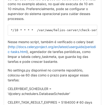
como no exemplo abaixo, no qual ele executa de 10 em
10 minutos. Preferencialmente, pode se configurar o
supervisor
do sistema operacional para cuidar desses
processos.
*/10 * * * *  /var/www/helios-server/check-service
Nesse mesmo script, também é verificado o celery beat
(
http://docs.celeryproject.org/en/latest/userguide/periodi
c-tasks.html
), agendador de tarefas periódicas, como
limpar a tabela celery_taskmeta, que guarda log das
tarefas e pode crescer bastante.
No settings.py disponível no corrente repositório,
colocou-se 60 dias como o prazo para apagar essas
tarefas:
CELERYBEAT_SCHEDULER =
'djcelery.schedulers.DatabaseScheduler'
CELERY_TASK_RESULT_EXPIRES = 5184000 # 60 days